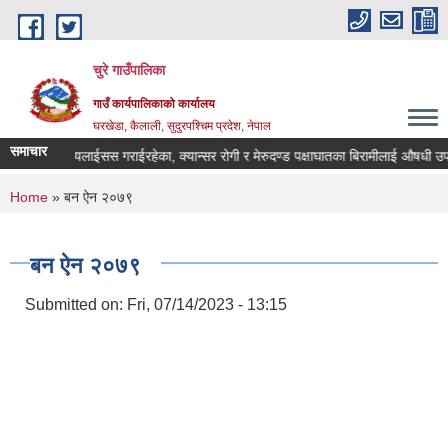
Skip to main content
चुरे गाउँपालिका
गाउँ कार्यपालिकाको कार्यालय
घरखेडा, कैलाली, सुदुरपश्चिम प्रदेश, नेपाल
समाचार
पण गरेका/ डायलाईसस गराईरहेका, क्यान्सर रोगी र मेरुदण्ड पक्षाघातका बिरामीलाई औषधी उप
You are here
Home
» बन ऐन २०७९
बन ऐन २०७९
Submitted on:
Fri, 07/14/2023 - 13:15