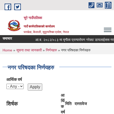
Skip to main content
चुरे गाउँपालिका
गाउँ कार्यपालिकाको कार्यालय
घरखेडा, कैलाली, सुदुरपश्चिम प्रदेश, नेपाल
समाचार
आ.ब. २०८२/०८३ मा मृगौला प्रत्यारोपण गरेका/ डायलाईसस गराईरह
You are here
Home
»
सूचना तथा जानकारी
»
निर्णयहरु
» नगर परिषदका निर्णयहरु
नगर परिषदका निर्णयहरु
आर्थिक वर्ष
आ
र्थि
शिर्षक
मिति
दस्तावेज
क
वर्ष