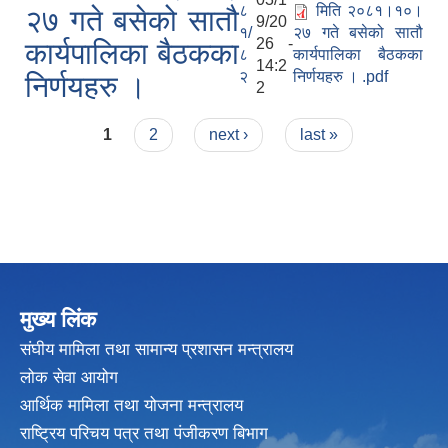
८
मिति २०८१।१०।
२७ गते बसेको सातौ
9/20
१/
२७ गते बसेको सातौ
26 -
कार्यपालिका बैठकका
८
कार्यपालिका बैठकका
14:2
२
निर्णयहरु । .pdf
निर्णयहरु ।
2
Pages
1
2
next ›
last »
मुख्य लिंक
संघीय मामिला तथा सामान्य प्रशासन मन्त्रालय
लोक सेवा आयोग
आर्थिक मामिला तथा योजना मन्त्रालय
राष्ट्रिय परिचय पत्र तथा पंजीकरण बिभाग