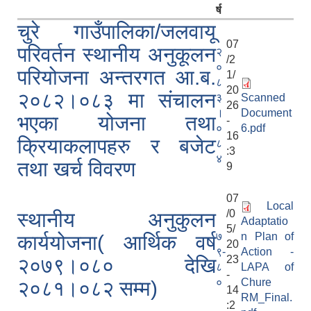
र्ष
चुरे गाउँपालिका/जलवायू
07
परिवर्तन स्थानीय अनुकूलन
२
/2
०
परियोजना अन्तरगत आ.ब.
1/
८
20
२०८२।०८३ मा संचालन
३
Scanned
26
।
Document
भएका योजना तथा
-
०
6.pdf
16
क्रियाकलापहरु र बजेट
८
:3
४
तथा खर्च विवरण
9
07
Local
/0
स्थानीय अनुकुलन
Adaptatio
5/
७
n Plan of
कार्ययोजना( आर्थिक वर्ष
20
९-
Action -
23
२०७९।०८० देखि
८
LAPA of
-
०
Chure
२०८१।०८२ सम्म)
14
RM_Final.
:2