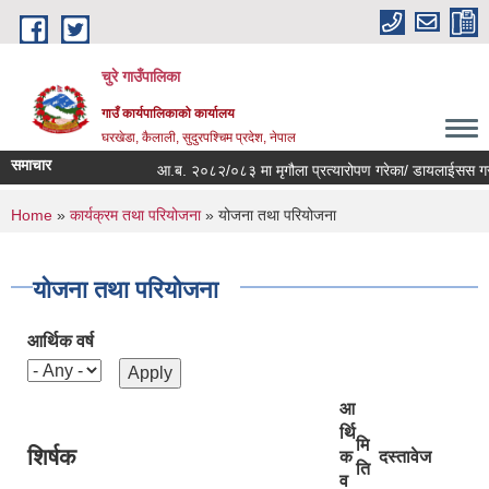
Skip to main content
चुरे गाउँपालिका
गाउँ कार्यपालिकाको कार्यालय
घरखेडा, कैलाली, सुदुरपश्चिम प्रदेश, नेपाल
समाचार
आ.ब. २०८२/०८३ मा मृगौला प्रत्यारोपण गरेका/ डायलाईसस गराईरह
You are here
Home
»
कार्यक्रम तथा परियोजना
» योजना तथा परियोजना
योजना तथा परियोजना
आर्थिक वर्ष
आ
र्थि
मि
शिर्षक
क
दस्तावेज
ति
व