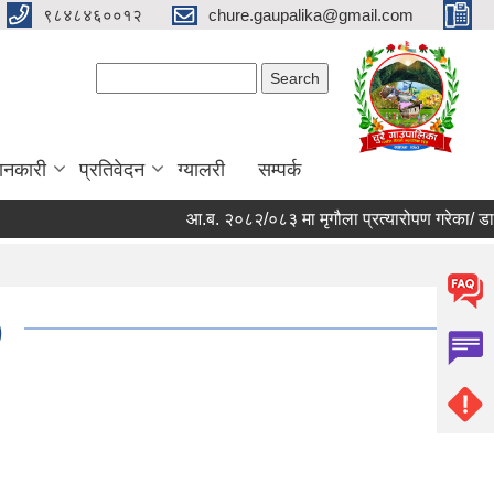
९८४८४६००१२
chure.gaupalika@gmail.com
Search form
Search
ानकारी
प्रतिवेदन
ग्यालरी
सम्पर्क
आ.ब. २०८२/०८३ मा मृगौला प्रत्यारोपण गरेका/ डायल
)